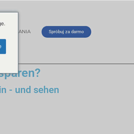
ge.
O POBRANIA
Spróbuj za darmo
e
nsparen?
in - und sehen