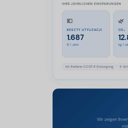
IHRE JÄHRLICHEN EINSPARUNGEN
💶
🌿
KOSZTY UTYLIZACJI
CO₂
1.687
12
€ / Jahr
kg / J
AA-Batterie: 0,035 € Entsorgung
E-Schr
Wir zeigen Ihnen
mit