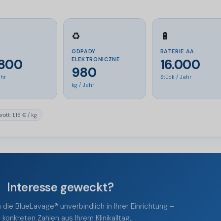
♻️
🔋
ODPADY
BATERIE AA
ELEKTRONICZNE
.800
16.000
980
ahr
Stück / Jahr
kg / Jahr
ott: 1,15 € / kg
Interesse geweckt?
 die BlueLavage® unverbindlich in Ihrer Einrichtung –
 konkreten Zahlen aus Ihrem Klinikalltag.