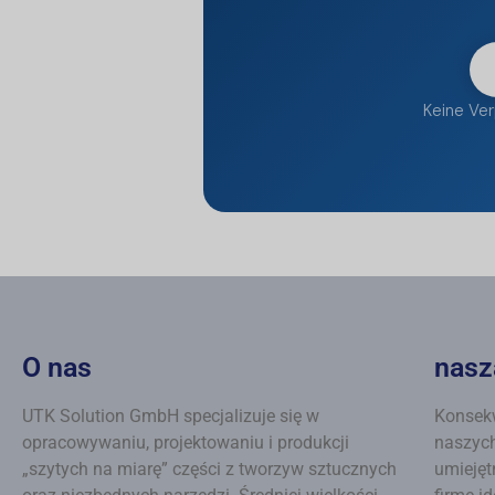
Keine Ver
O nas
nasz
UTK Solution GmbH specjalizuje się w
Konsekw
opracowywaniu, projektowaniu i produkcji
naszych
„szytych na miarę” części z tworzyw sztucznych
umiejęt