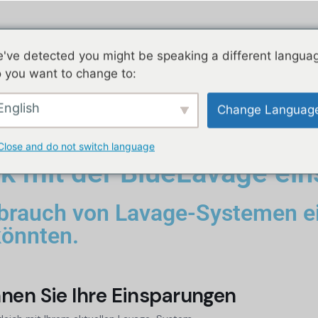
've detected you might be speaking a different langua
 you want to change to:
ALETY
DYSTRYBUCJA
AKTUALNOŚCI
D
English
Change Languag
Close and do not switch language
nik mit der BlueLavage ei
rbrauch von Lavage-Systemen e
könnten.
nen Sie Ihre Einsparungen