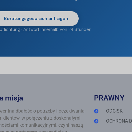
Beratungsgespräch anfragen
pflichtung · Antwort innerhalb von 24 Stunden
a misja
PRAWNY
entna dbałość o potrzeby i oczekiwania
ODCISK
 klientów, w połączeniu z doskonałymi
OCHRONA 
nościami komunikacyjnymi, czyni naszą