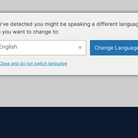
've detected you might be speaking a different langua
 you want to change to:
English
Change Languag
ALETY
DYSTRYBUCJA
AKTUALNOŚCI
D
Close and do not switch language