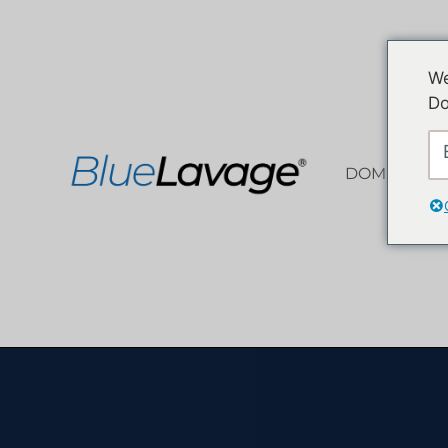
We
Do
DOM
Z