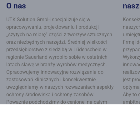
O nas
nasz
UTK Solution GmbH specjalizuje się w
Konsekw
opracowywaniu, projektowaniu i produkcji
naszych
„szytych na miarę” części z tworzyw sztucznych
umiejęt
oraz niezbędnych narzędzi. Średniej wielkości
firmę i
przedsiębiorstwo z siedzibą w Lüdenscheid w
przypa
regionie Sauerland wyrobiło sobie w ostatnich
Wykorzy
latach sławę w branży wyrobów medycznych.
innowac
Opracowujemy innowacyjne rozwiązania do
realizo
zastosowań klinicznych i konsekwentnie
jest pr
uwzględniamy w naszych rozważaniach aspekty
optymal
ochrony środowiska i ochrony zasobów.
Aby to 
Poważnie podchodzimy do cenionej na całym
ambitne
świecie cechy jakości „Made in Germany” i
postrzegamy ją jako wymóg, który staramy się
spełniać każdego dnia.