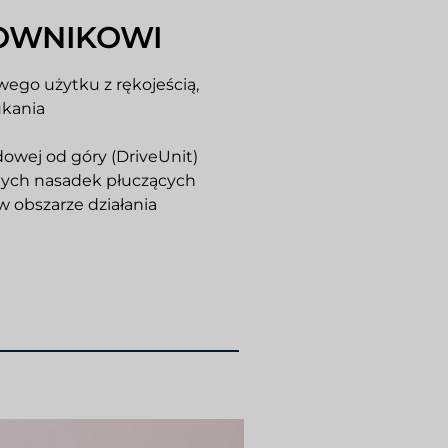
OWNIKOWI
ego użytku z rękojeścią,
ukania
owej od góry (DriveUnit)
nych nasadek płuczących
 w obszarze działania