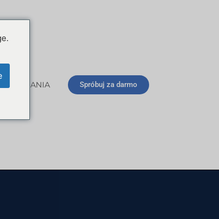
ge.
e
O POBRANIA
Spróbuj za darmo