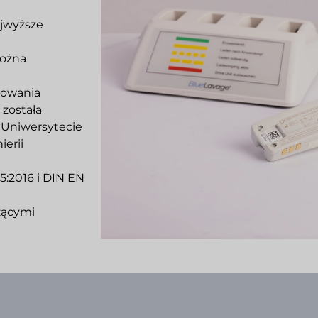
jwyższe
można
powania
została
 Uniwersytecie
erii
5:2016 i DIN EN
zącymi