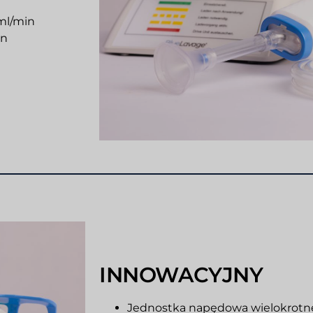
ml/min
in
INNOWACYJNY
Jednostka napędowa wielokrotne