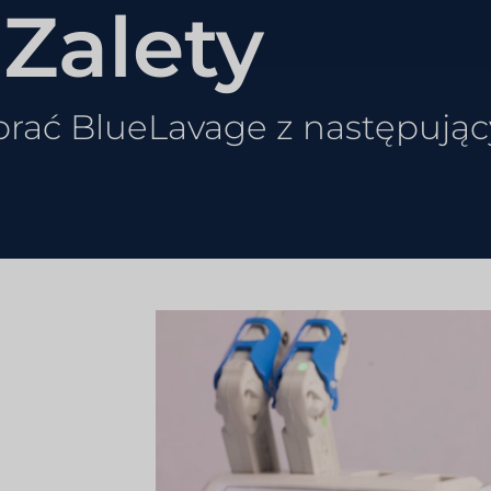
Zalety
wybrać BlueLavage z następuj