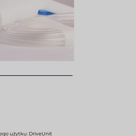
go użytku: DriveUnit