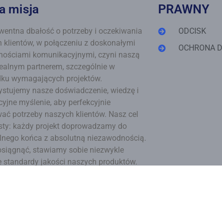
a misja
PRAWNY
entna dbałość o potrzeby i oczekiwania
ODCISK
 klientów, w połączeniu z doskonałymi
OCHRONA 
nościami komunikacyjnymi, czyni naszą
dealnym partnerem, szczególnie w
dku wymagających projektów.
stujemy nasze doświadczenie, wiedzę i
yjne myślenie, aby perfekcyjnie
wać potrzeby naszych klientów. Nasz cel
osty: każdy projekt doprowadzamy do
nego końca z absolutną niezawodnością.
osiągnąć, stawiamy sobie niezwykle
 standardy jakości naszych produktów.